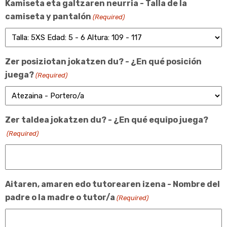
Kamiseta eta galtzaren neurria - Talla de la
camiseta y pantalón
(Required)
Zer posiziotan jokatzen du? - ¿En qué posición
juega?
(Required)
Zer taldea jokatzen du? - ¿En qué equipo juega?
(Required)
Aitaren, amaren edo tutorearen izena - Nombre del
padre o la madre o tutor/a
(Required)