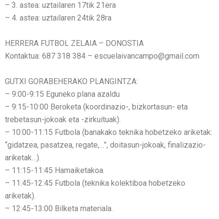
– 3. astea: uztailaren 17tik 21era
– 4. astea: uztailaren 24tik 28ra
HERRERA FUTBOL ZELAIA – DONOSTIA
Kontaktua: 687 318 384 – escuelaivancampo@gmail.com
GUTXI GORABEHERAKO PLANGINTZA:
– 9:00-9:15 Eguneko plana azaldu
– 9:15-10:00 Beroketa (koordinazio-, bizkortasun- eta
trebetasun-jokoak eta -zirkuituak).
– 10:00-11:15 Futbola (banakako teknika hobetzeko ariketak:
“gidatzea, pasatzea, regate,…”, doitasun-jokoak, finalizazio-
ariketak…).
– 11:15-11:45 Hamaiketakoa.
– 11:45-12:45 Futbola (teknika kolektiboa hobetzeko
ariketak).
– 12:45-13:00 Bilketa materiala.