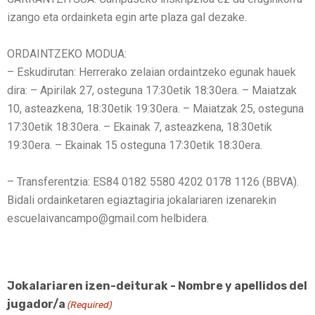
izango eta ordainketa egin arte plaza gal dezake.
ORDAINTZEKO MODUA:
– Eskudirutan: Herrerako zelaian ordaintzeko egunak hauek
dira: – Apirilak 27, osteguna 17:30etik 18:30era. – Maiatzak
10, asteazkena, 18:30etik 19:30era. – Maiatzak 25, osteguna
17:30etik 18:30era. – Ekainak 7, asteazkena, 18:30etik
19:30era. – Ekainak 15 osteguna 17:30etik 18:30era.
– Transferentzia: ES84 0182 5580 4202 0178 1126 (BBVA).
Bidali ordainketaren egiaztagiria jokalariaren izenarekin
escuelaivancampo@gmail.com helbidera.
Jokalariaren izen-deiturak - Nombre y apellidos del
jugador/a
(Required)