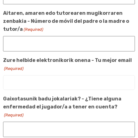
Aitaren, amaren edo tutorearen mugikorraren
zenbakia - Número de móvil del padre o la madre o
tutor/a
(Required)
Zure helbide elektronikorik onena - Tu mejor email
(Required)
Gaixotasunik badu jokalariak? - ¿Tiene alguna
enfermedad el jugador/a a tener en cuenta?
(Required)