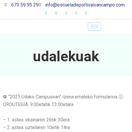
673 59 95 29
info@escueladeportivaivancampo.com
udalekuak
⚽️ “2023 Udako Campusean” izena emateko formularioa 🕧
ORDUTEGIA: 9:00etatik 13:00etara
– 1. astea: ekainaren 26tik 30era
– 2. astea: uztailaren 10etik 14ra