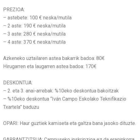
PREZIOA:
– astebete: 100 € neska/mutila
– 2 aste: 190 € neska/mutila
– 3 aste: 280 € neska/mutila
– 4 aste: 370 € neska/mutila
Azkeneko uztailaren astea bakarrik badoa: 80€
Hirugarren eta laugarren astea badoa: 170€
DESKONTUA:
– 2. eta 3. anai-arrebak: %10eko deskontua bakoitzak
– %10eko deskontua “Iván Campo Eskolako Teknifikazio
Txartela” baduzu
OPARI: Haur guztiek kamiseta eta galtza bana jasoko dituzte.
GARRANTZITSUA: Campuseko inskripzioa ez da eraginkorra