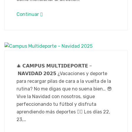
Continuar
🎄 𝗖𝗔𝗠𝗣𝗨𝗦 𝗠𝗨𝗟𝗧𝗜𝗗𝗘𝗣𝗢𝗥𝗧𝗘 –
𝗡𝗔𝗩𝗜𝗗𝗔𝗗 𝟮𝟬𝟮𝟱 ¿Vacaciones y deporte
para recargar pilas de cara a la vuelta de la
rutina? No me digas que no suena bien… 😎
Vive la Navidad con nosotros, sigue
perfeccionando tu fútbol y disfruta
aprendiendo más deportes 👆🏼 Los días 22,
23,…