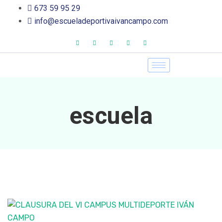
673 59 95 29
info@escueladeportivaivancampo.com
escuela