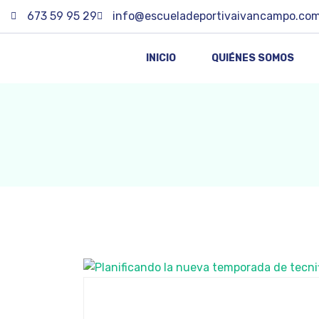
673 59 95 29
info@escueladeportivaivancampo.co
INICIO
QUIÉNES SOMOS